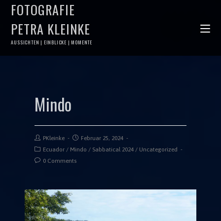
FOTOGRAFIE
PETRA KLEINKE
AUSSICHTEN | EINBLICKE | MOMENTE
Mindo
PKleinke
Februar 25, 2024
Ecuador
/
Mindo
/
Sabbatical 2024
/
Uncategorized
0 Comments