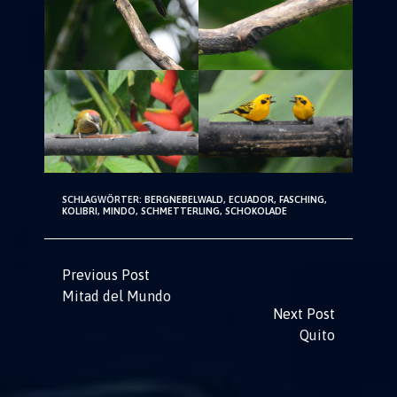
SCHLAGWÖRTER:
BERGNEBELWALD
,
ECUADOR
,
FASCHING
,
KOLIBRI
,
MINDO
,
SCHMETTERLING
,
SCHOKOLADE
Continue
Previous Post
Mitad del Mundo
Reading
Next Post
Quito