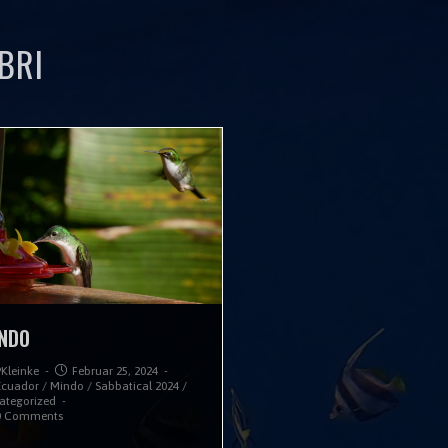
BRI
NDO
PKleinke
Februar 25, 2024
Ecuador
/
Mindo
/
Sabbatical 2024
/
ategorized
0 Comments