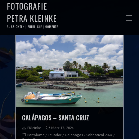
FOTOGRAFIE
PETRA KLEINKE
AUSSICHTEN | EINBLICKE | MOMENTE
GALÁPAGOS – SANTA CRUZ
PKleinke
März 17, 2024
Bartolome
/
Ecuador
/
Galápagos
/
Sabbatical 2024
/