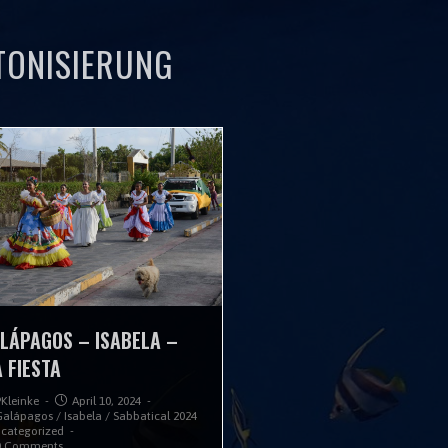
TONISIERUNG
LÁPAGOS – ISABELA –
 FIESTA
PKleinke
April 10, 2024
Galápagos
/
Isabela
/
Sabbatical 2024
categorized
0 Comments