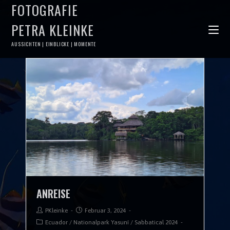
FOTOGRAFIE
PETRA KLEINKE
AUSSICHTEN | EINBLICKE | MOMENTE
ANREISE
PKleinke
Februar 3, 2024
Ecuador
/
Nationalpark Yasuní
/
Sabbatical 2024